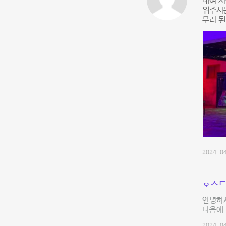
대여 
워주시는
무리 된
2024-04
호스트
안녕하
다음에