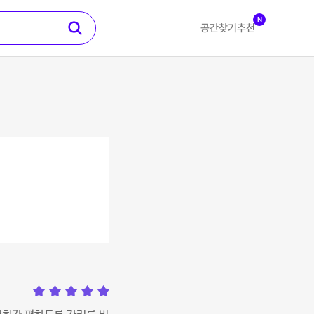
N
공간찾기
추천