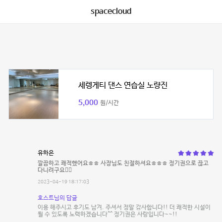
spacecloud
세렝게티 댄스 연습실 노량진
5,000
원/시간
유하은
깔끔하고 쾌적했어요ㅎㅎ 사장님도 친절하셔요ㅎㅎㅎ 정기권으로 끊고
다니려구요👍🏻
2023-04-19 18:17:03
호스트님의 답글
이용 해주시고 후기도 남겨. 주셔서 정말 감사합니다!! 더 쾌적한 시설이
될 수 있도록 노력하겠습니다^^ 정기권은 사랑입니다~~!!