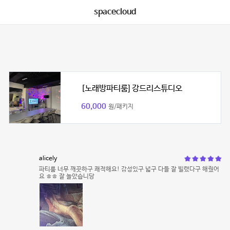
spacecloud
[노래방파티룸] 강드리스튜디오
60,000
원/패키지
alicely
파티룸 너무 깨끗하구 쾌적해요! 감성있구 넓구 다들 잘 빌렸다구 해줬어
요 ㅎㅎ 잘 놀았습니당