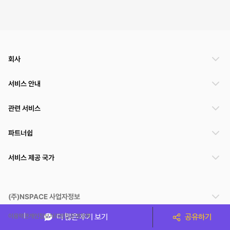
회사
서비스 안내
관련 서비스
파트너쉽
서비스 제공 국가
(주)NSPACE 사업자정보
이용약관
개인정보처리방침
운영정책
더 많은 후기 보기
공유하기
스페이스클라우드는 통신판매중개자이며 통신판매의 당사자가 아닙니다. 따라서 스페이스클