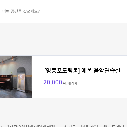
[영등포도림동] 예온 음악연습실
20,000
원/패키지
선