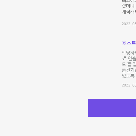
최고에오
렸더니
쾌적해요
2023-05
호스트
안녕하세
💕 연
도 잘 
충전기를
있도록 
2023-05