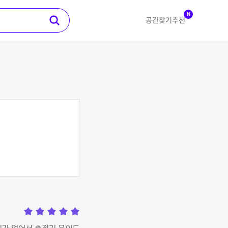
N
공간찾기
추천