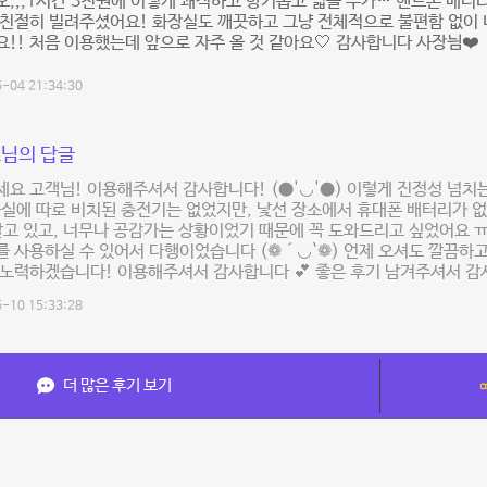
,,,1시간 3천원에 이렇게 쾌적하고 향기롭고 넓을 수가… 핸드폰 배터
 친절히 빌려주셨어요! 화장실도 깨끗하고 그냥 전체적으로 불편함 없이
!! 처음 이용했는데 앞으로 자주 올 것 같아요🤍 감사합니다 사장늼❤️
-04 21:34:30
님의 답글
요 고객님! 이용해주셔서 감사합니다! (●'◡'●) 이렇게 진정성 넘치
습실에 따로 비치된 충전기는 없었지만, 낯선 장소에서 휴대폰 배터리가 
알고 있고, 너무나 공감가는 상황이었기 때문에 꼭 도와드리고 싶었어요 
 사용하실 수 있어서 다행이었습니다 (❁´◡`❁) 언제 오셔도 깔끔하
노력하겠습니다! 이용해주셔서 감사합니다 💕 좋은 후기 남겨주셔서 감
-10 15:33:28
더 많은 후기 보기