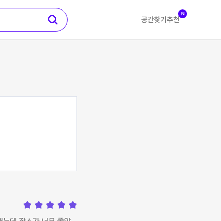
N
공간찾기
추천