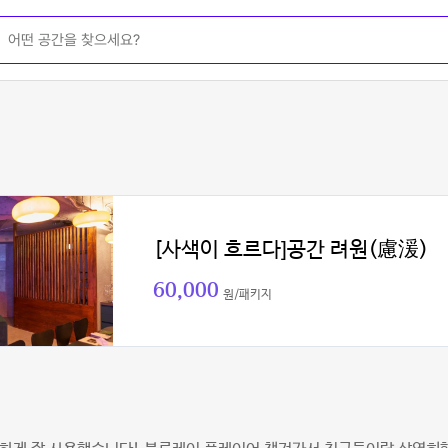
[사색이 흐르다]공간 려원(慮湲)
60,000
원/패키지