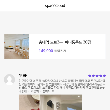
spacecloud
홍대역 도보3분-파티룸몬드 30평
149,000
원/패키지
파내플
친구들이랑 너무 잘 놀다왔어요:) 난방도 빵빵해서 따뜻했고 무엇보다 엄
청 깨끗했어요! 문의사항 있을때마다 사장님이 친절하게 알려주시는것도
넘 좋았구 드레스랑 소품들도 다양해서 사진도 다양하게 찍고왔네요ㅎㅎ
나중에 또 이용하고 싶어요!!!