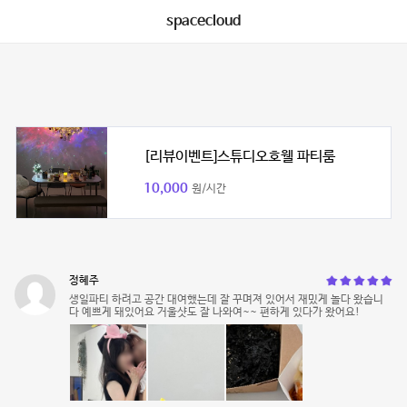
spacecloud
[리뷰이벤트]스튜디오호웰 파티룸
10,000
원/시간
정혜주
생일파티 하려고 공간 대여했는데 잘 꾸며져 있어서 재밌게 놀다 왔습니
다 예쁘게 돼있어요 거울샷도 잘 나와여~~ 편하게 있다가 왔어요!