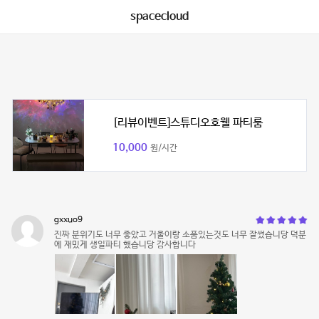
spacecloud
[리뷰이벤트]스튜디오호웰 파티룸
10,000
원/시간
gxxuo9
진짜 분위기도 너무 좋았고 거울이랑 소품있는것도 너무 잘썼습니당 덕분
에 재밌게 생일파티 했습니당 감사합니다