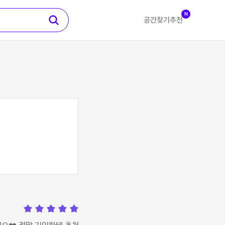
N
공간찾기
추천