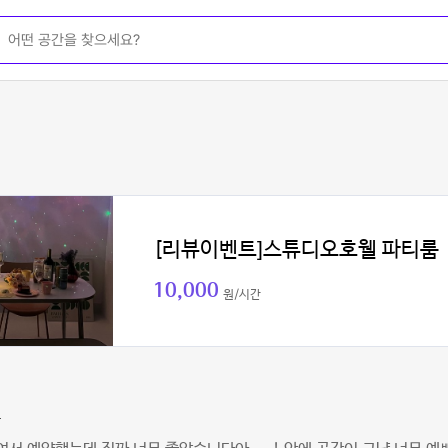
[리뷰이벤트]스튜디오호웰 파티룸
10,000
원/시간
쥬