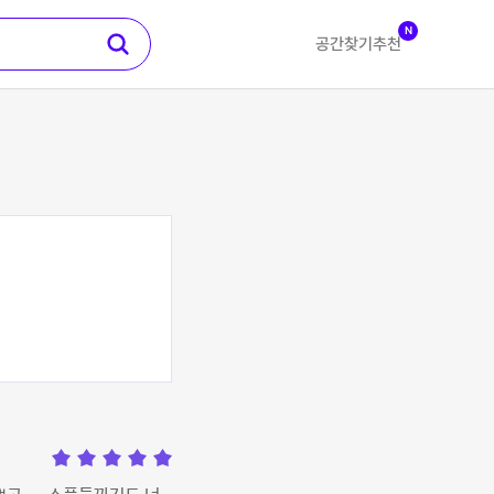
N
공간찾기
추천