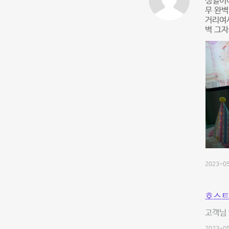
생일이여
무 완벽
거리여서
벽 그자체
2023-05
호스트
고객님 