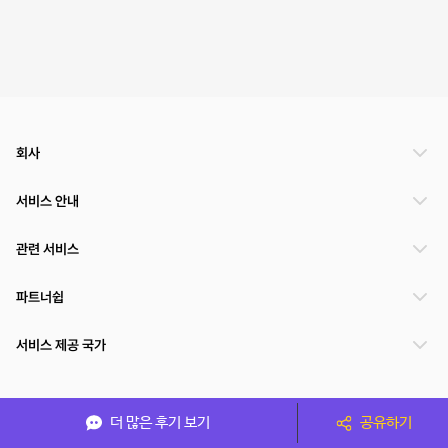
회사
서비스 안내
관련 서비스
파트너쉽
서비스 제공 국가
(주)NSPACE 사업자정보
더 많은 후기 보기
공유하기