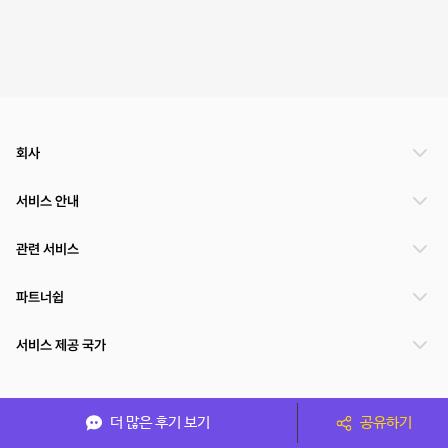
회사
서비스 안내
관련 서비스
파트너쉽
서비스 제공 국가
(주)NSPACE 사업자정보
더 많은 후기 보기
공유하기