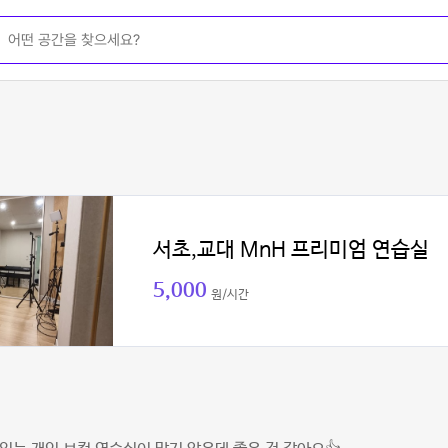
서초,교대 MnH 프리미엄 연습실
5,000
원/시간
헝