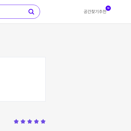
N
공간찾기
추천