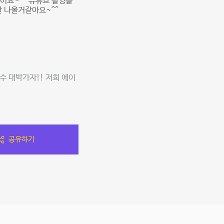
어요~^^ 유튜브 촬영을
잘 나올거같아요~^^
수 대박가자!! 저희 에이
공유하기