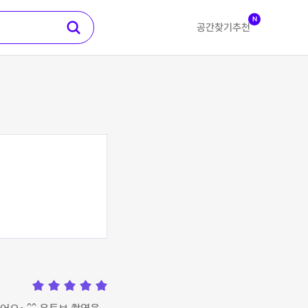
N
공간찾기
추천