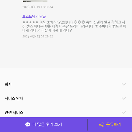
2023-03-19 17:10:54
호스트님의 답글
ㅎㅎㅎㅎㅎ 저도 놓치지 않겠습니다😄😄😄 특히 심벌에 얼굴 가려진 사
진 센스 뭐냐구여😂 세계 대존잘 드러머 같읍니다. 합주하다가 힘드실 때
내게 기대 🎶 라운지 카펫에 기대🎵
2023-03-23 09:29:42
회사
서비스 안내
관련 서비스
더 많은 후기 보기
공유하기
파트너쉽