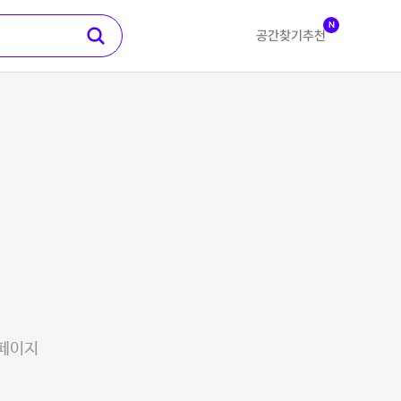
N
공간찾기
추천
 페이지