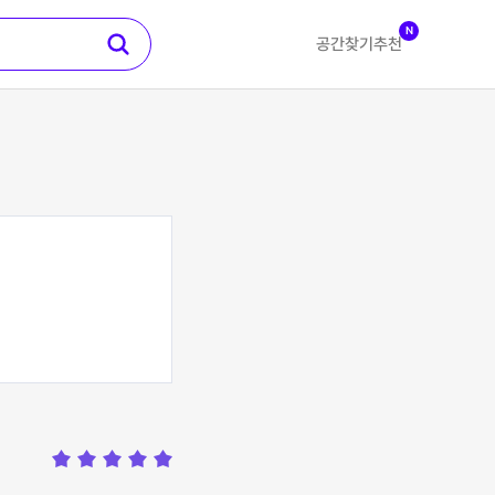
N
공간찾기
추천