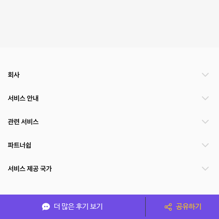
회사
서비스 안내
관련 서비스
파트너쉽
서비스 제공 국가
(주)NSPACE 사업자정보
더 많은 후기 보기
공유하기