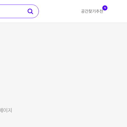
N
공간찾기
추천
 페이지