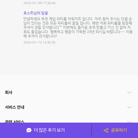
2024-01-09 17:34:44
호스트님의 답글
안녕하세요 부천 게임 파티룸 아워지트 입니다. 자주 찾아 주시는 단골 손
님이 있다는 것은 모든 파티룸의 꿈일 겁니다. 매번 저희 파티룸을 방문해
주셔서 정말 감사합니다^^ 이번에도 즐거운 추억 만들고 가신 것 같아 저
희도 즐겁습니다. 행복하고 행운이 가득한 24년 되시길 바랍니다~~ 이용
해 주셔서 감사합니다!
2024-01-10 14:30:30
회사
서비스 안내
관련 서비스
더 많은 후기 보기
공유하기
파트너쉽