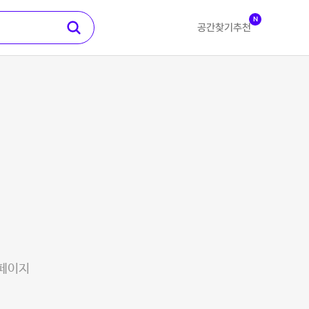
N
공간찾기
추천
 페이지