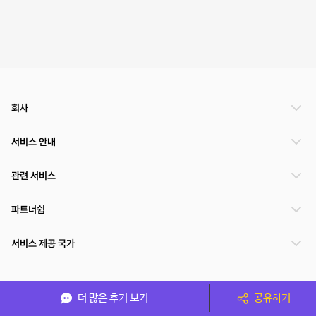
회사
서비스 안내
관련 서비스
파트너쉽
서비스 제공 국가
(주)NSPACE 사업자정보
더 많은 후기 보기
공유하기