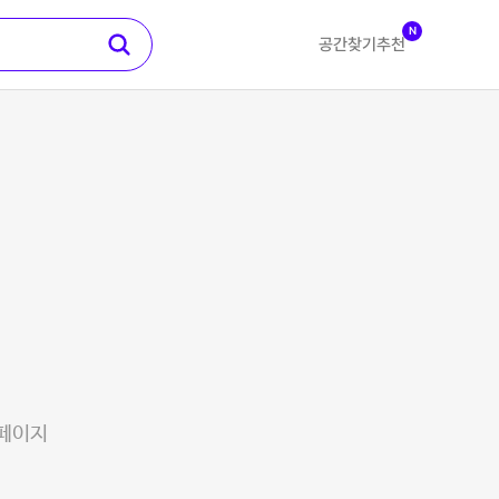
N
공간찾기
추천
 페이지