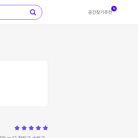
N
공간찾기
추천