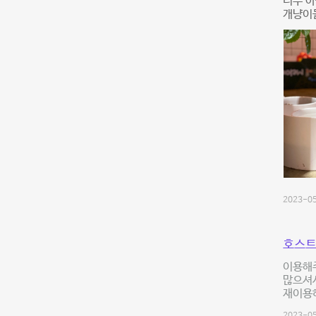
너무 아
개냥이들
2023-05
호스트
이용해
많으셔
재이용