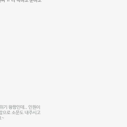
짜 ㅠ 다 착하고 순하고
위기 왕짱인데.. 인원이
 앞으로 소문도 내주시고
요~