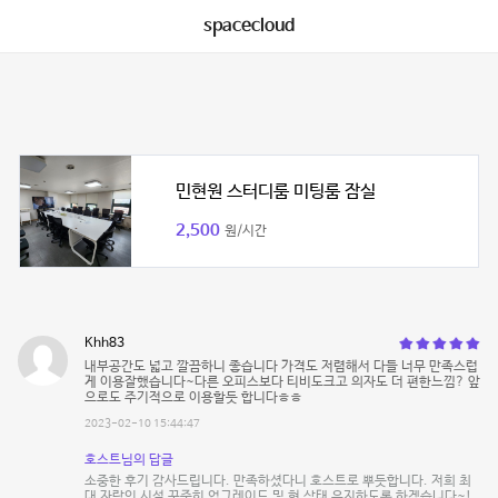
spacecloud
민현원 스터디룸 미팅룸 잠실
2,500
원/시간
Khh83
내부공간도 넓고 깔끔하니 좋습니다 가격도 저렴해서 다들 너무 만족스럽
게 이용잘했습니다~다른 오피스보다 티비도크고 의자도 더 편한느낌? 앞
으로도 주기적으로 이용할듯 합니다ㅎㅎ
2023-02-10 15:44:47
호스트님의 답글
소중한 후기 감사드립니다. 만족하셨다니 호스트로 뿌듯합니다. 저희 최
대 자랑인 시설 꾸준히 업그레이드 및 현 상태 유지하도록 하겠습니다~!