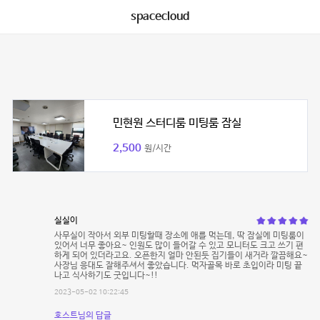
spacecloud
민현원 스터디룸 미팅룸 잠실
2,500
원/시간
실실이
사무실이 작아서 외부 미팅할때 장소에 애를 먹는데, 딱 잠실에 미팅룸이
있어서 너무 좋아요~ 인원도 많이 들어갈 수 있고 모니터도 크고 쓰기 편
하게 되어 있더라고요. 오픈한지 얼마 안된듯 집기들이 새거라 깔끔해요~
사장님 응대도 잘해주셔서 좋았습니다. 먹자골목 바로 초입이라 미팅 끝
나고 식사하기도 굿입니다~!!
2023-05-02 10:22:45
호스트님의 답글