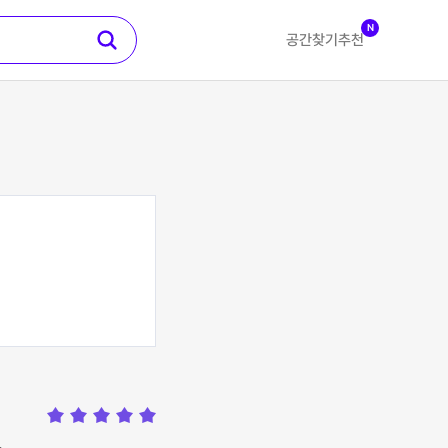
N
공간찾기
추천