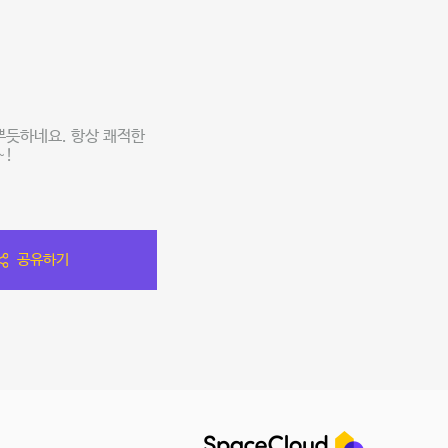
다
뿌듯하네요. 항상 쾌적한
~!
공유하기