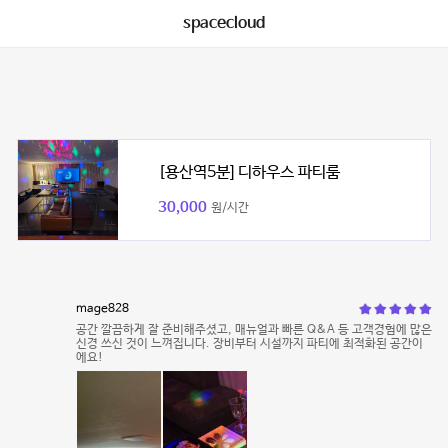
spacecloud
[용산역5분] 디하우스 파티룸
30,000
원/시간
mage828
공간 깔끔하게 잘 준비해주셨고, 매뉴얼과 빠른 Q&A 등 고객경험에 많은
신경 쓰신 것이 느껴집니다. 장비부터 시설까지 파티에 최적화된 공간이
에요!