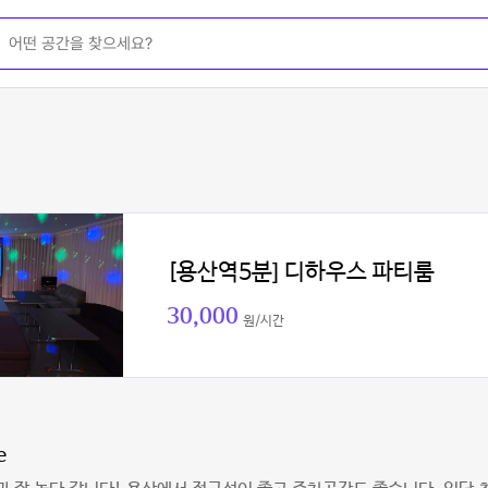
[용산역5분] 디하우스 파티룸
30,000
원/시간
e