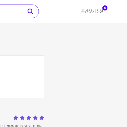
N
공간찾기
추천