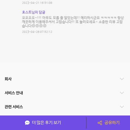
2023-04-21 16:51:06
호스트님의 답글
오오오오~!!! 아무도 모를 줄 알았는데!! 예리하시군요 ㅋㅋㅋㅋㅋ 항상
깨끗하게 이용해주셔서 고맙습니다!! 또 놀러오세요~ 소중한 리뷰 고맙
습니다😍😍😍😍
2023-04-26 07:52:12
회사
서비스 안내
관련 서비스
파트너쉽
더 많은 후기 보기
공유하기