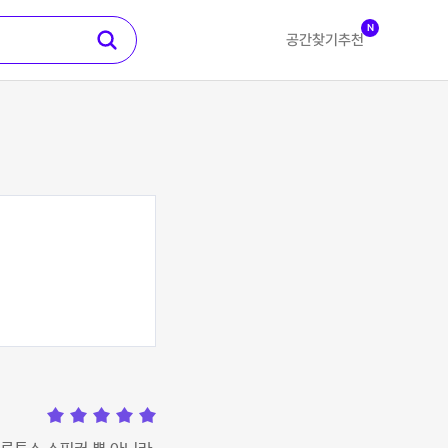
N
공간찾기
추천