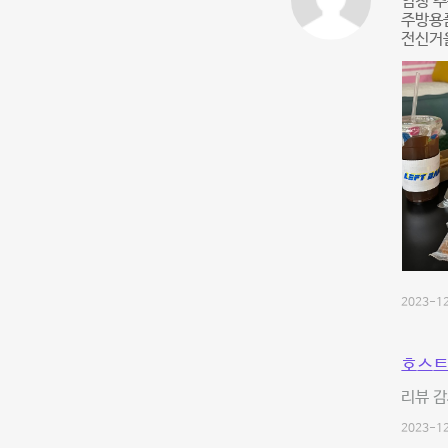
엄청 추
주방용
전신거울
2023-12
호스트
리뷰 감
2023-12