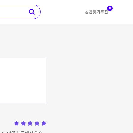
N
공간찾기
추천