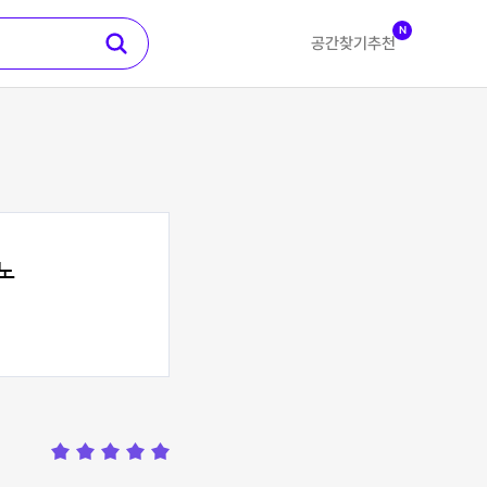
N
공간찾기
추천
노