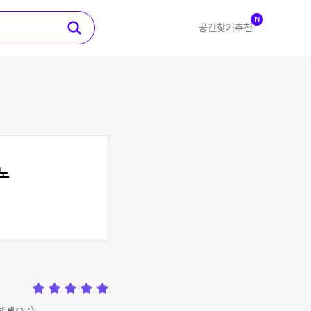
N
공간찾기
추천
노