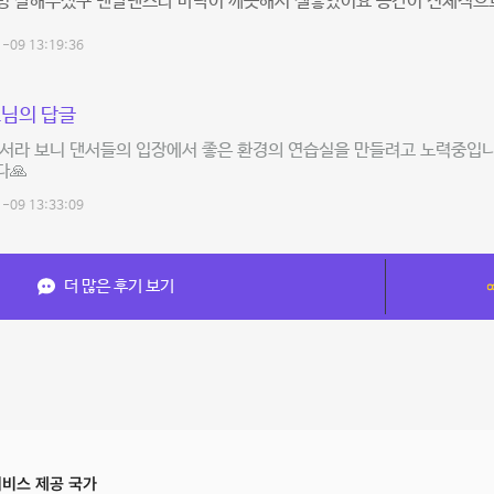
명 잘해주셨구 맨발댄스라 바닥이 깨끗해서 젤좋았어요 공간이 전체적으
-09 13:19:36
님의 답글
서라 보니 댄서들의 입장에서 좋은 환경의 연습실을 만들려고 노력중입니
다🙏
-09 13:33:09
더 많은 후기 보기
비스 제공 국가