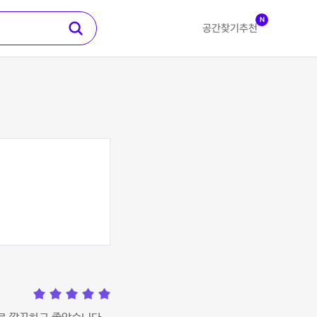
N
공간찾기
추천