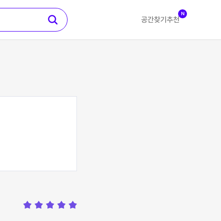
N
공간찾기
추천