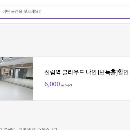
신림역 클라우드 나인[단독홀]할인
6,000
원/시간