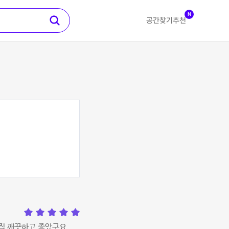
N
공간찾기
추천
직 깨끗하고 좋았구요