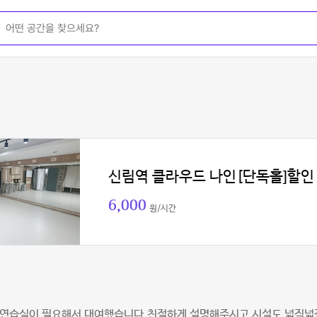
신림역 클라우드 나인[단독홀]할인
6,000
원/시간
 연습실이 필요해서 대여했습니다.친절하게 설명해주시고 시설도 넓직넓