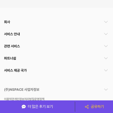
회사
서비스 안내
관련 서비스
파트너쉽
서비스 제공 국가
(주)NSPACE 사업자정보
이용약관
개인정보처리방침
운영정책
스페이스클라우드는 통신판매중개자이며 통신판매의 당사자가 아닙니다. 따라서 스페이스클
더 많은 후기 보기
공유하기
라우드는 공간 거래정보 및 거래에 대해 책임지지 않습니다.