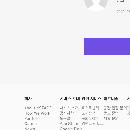
넓고 단
2023-05
회사
서비스 안내
관련 서비스
파트너쉽
서
about NSPACE
서비스 소개
호스트센터
공간 입점 문의
How We Work
공지사항
도시산책
광고 문의
Portfolio
도움말
문화N지대
제휴 문의
Career
App Store
임팩트 리포트
News
Google Play