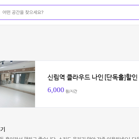
신림역 클라우드 나인[단독홀]할인
6,000
원/시간
용기