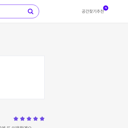
N
공간찾기
추천