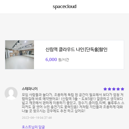
spacecloud
신림역 클라우드 나인[단독홀]할인
6,000
원/시간
스테파니이
모임 사람들과 놀다가, 조용하게 독립 된 공간이 필요해서 보다가 엄청 저
렴하길래 바로 예약했어요! (신림역 5출 - 도보5분!) 깔끔하고 생각보다
넓고 깨끗해서 편하게 이용하기 좋았고, 정수기,종이컵,티백, 블루투스 스
피커도 잘 썼어 (c핀 충전기도 꽃혀있음) 저처럼 지인들과 조용하게 대화
나눌 곳 찾으시는 경우에도 추천 하고 싶어요!
2023-06-19 04:37:46
호스트님의 답글