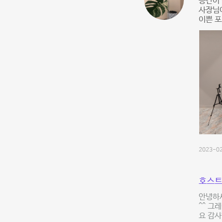
공간이
사장님
이쁜 
2023-02
호스트
안녕하세
^^ 그
요 감