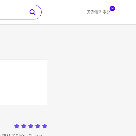
N
공간찾기
추천