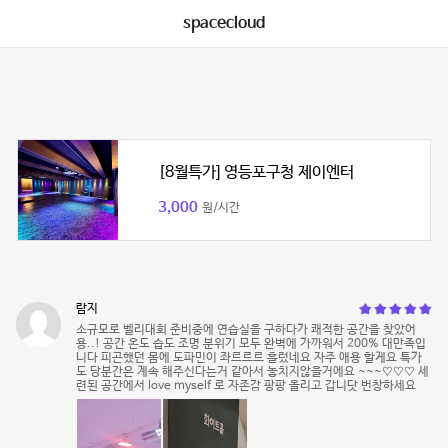
spacecloud
[8월특가] 영등포구청 제이엔터
3,000
원/시간
람지
소규모로 벨리대회 준비중에 연습실을 구하다가 쾌적한 공간을 찾았어
용..! 공간 온도 습도 조명 분위기 모두 완벽에 가까워서 200% 대만족입
니다 피곤했던 몸에 도파민이 좌르르르 흘렀네요 자주 애용 할게요 특가
도 당분간은 계속 해주신다는거 같아서 놓치지않을거에요 ~~~♡♡♡ 세
련된 공간에서 love myself 로 자존감 팡팡 올리고 갑니닷 번창하세요