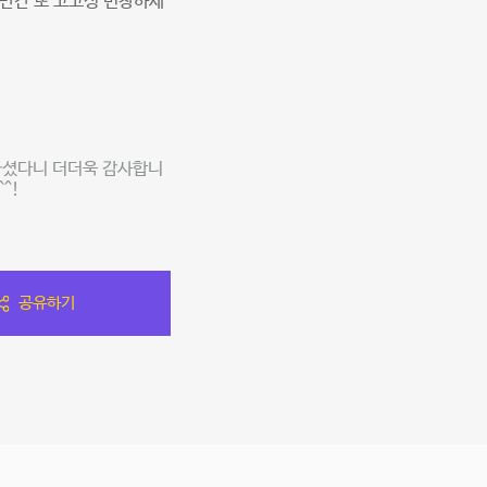
조만간 또 고고싱 번창하세
가셨다니 더더욱 감사합니
^!
공유하기