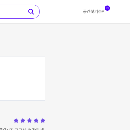
N
공간찾기
추천