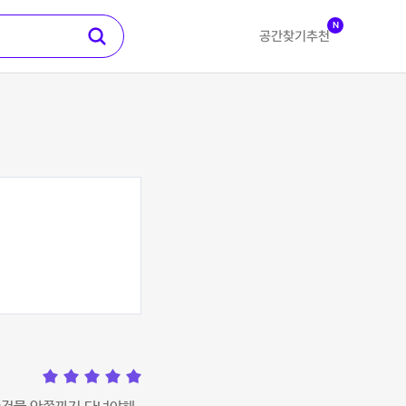
N
공간찾기
추천