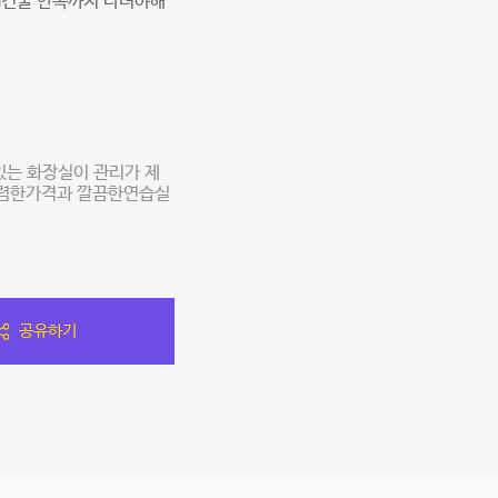
u건물 안쪽까지 다녀야해
있는 화장실이 관리가 제
저렴한가격과 깔끔한연습실
공유하기