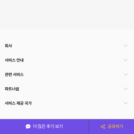
회사
서비스 안내
관련 서비스
파트너쉽
서비스 제공 국가
(주)NSPACE 사업자정보
더 많은 후기 보기
공유하기