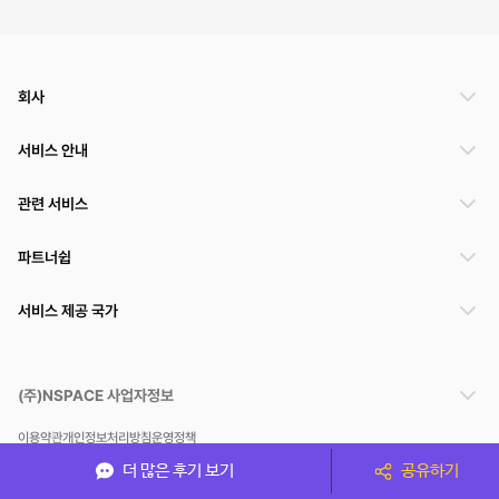
회사
서비스 안내
관련 서비스
파트너쉽
서비스 제공 국가
(주)NSPACE 사업자정보
이용약관
개인정보처리방침
운영정책
스페이스클라우드는 통신판매중개자이며 통신판매의 당사자가 아닙니다. 따라서 스페이스클
더 많은 후기 보기
공유하기
라우드는 공간 거래정보 및 거래에 대해 책임지지 않습니다.