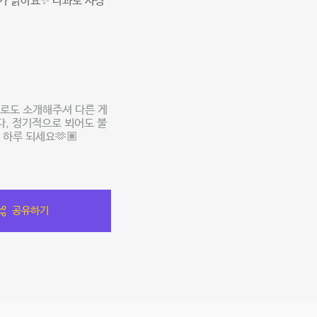
가 밝아요✨ 다과도 사장
로도 소개해주셔 다른 게
다, 정기적으로 뵈어도 불
하루 되세요🫶🏽
공유하기