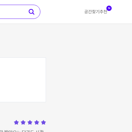
N
공간찾기
추천