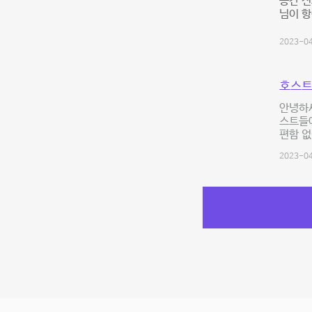
공간 전
님이 
2023-04
호스트
안녕하
스트들에
편함 없
2023-04