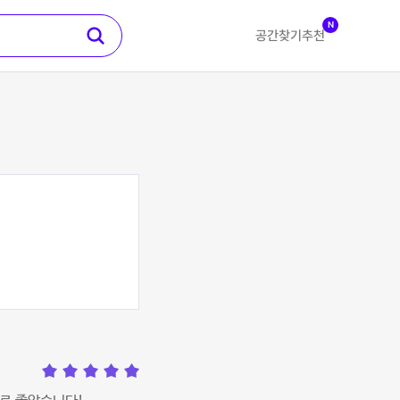
N
공간찾기
추천