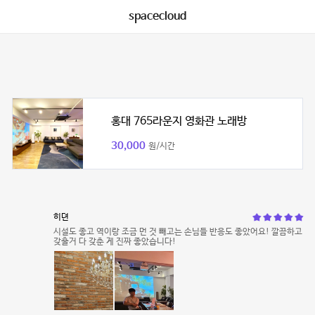
spacecloud
홍대 765라운지 영화관 노래방
30,000
원/시간
히뎐
시설도 좋고 역이랑 조금 먼 것 빼고는 손님들 반응도 좋았어요! 깔끔하고
갖출거 다 갖춘 게 진짜 좋았습니다!